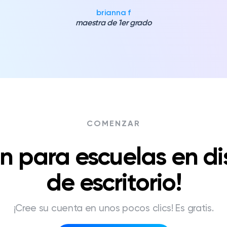
brianna f
maestra de 1er grado
COMENZAR
n para escuelas en di
de escritorio!
¡Cree su cuenta en unos pocos clics! Es gratis.