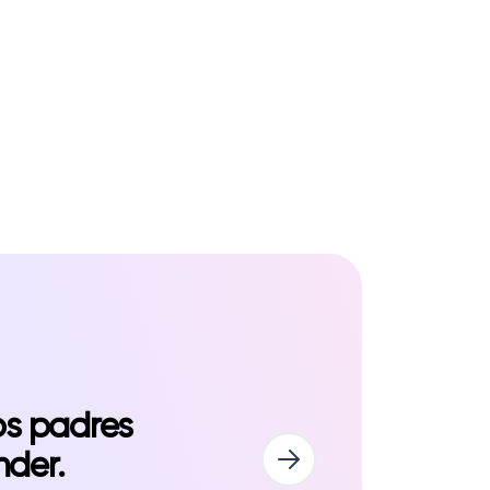
os padres
nder.