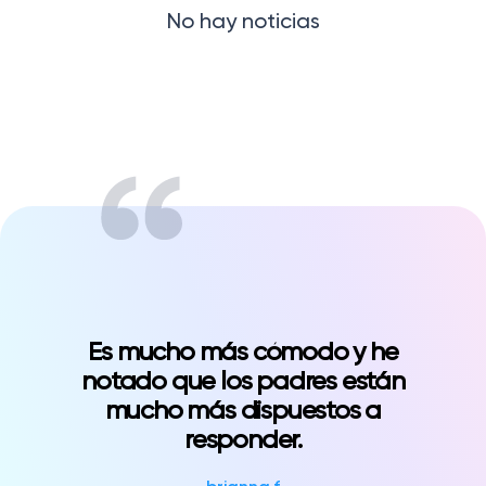
No hay noticias
trabajo de clase
Gestiona todas tus tareas
Noticias/Blog
Solicitar presupuesto
Crear mi cuenta
Iniciar sesión?language=es&type=news
Es mucho más cómodo y he
notado que los padres están
mucho más dispuestos a
responder.