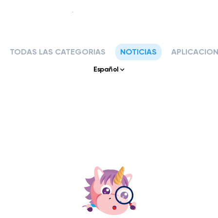
TODAS LAS CATEGORIAS
NOTICIAS
APLICACIO
Nuestra historia
Español
Nuestros servicios
APLICACIONES Y HERRAMIENTAS
Klassly (ex Klassroom)
La aplicación para profesores y familias.
Klassboard (para escuelas)
El tablero para las escuelas
CARACTERISTICAS
Libro de clases
Crea tu fotolibro