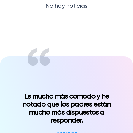
No hay noticias
trabajo de clase
Gestiona todas tus tareas
Noticias/Blog
Solicitar presupuesto
Crear mi cuenta
Iniciar sesión?language=ru&type=news
Es mucho más cómodo y he
notado que los padres están
mucho más dispuestos a
responder.