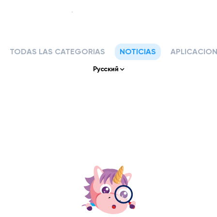
TODAS LAS CATEGORIAS
NOTICIAS
APLICACIO
Nuestra historia
Русский
Nuestros servicios
APLICACIONES Y HERRAMIENTAS
Klassly (ex Klassroom)
La aplicación para profesores y familias.
Klassboard (para escuelas)
El tablero para las escuelas
CARACTERISTICAS
Libro de clases
Crea tu fotolibro