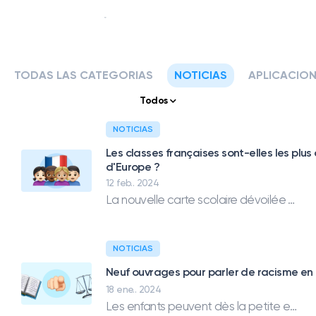
TODAS LAS CATEGORIAS
NOTICIAS
APLICACIO
Nuestra historia
Todos
Nuestros servicios
NOTICIAS
Les classes françaises sont-elles les plu
APLICACIONES Y HERRAMIENTAS
d'Europe ?
Klassly (ex Klassroom)
12 feb.. 2024
La aplicación para profesores y familias.
La nouvelle carte scolaire dévoilée pour la rentrée 2024 prévoit des suppressions de postes dans le premier degré. Les effectifs des classes en France sont-ils plus légers qu'ailleurs ?
Klassboard (para escuelas)
El tablero para las escuelas
NOTICIAS
CARACTERISTICAS
Neuf ouvrages pour parler de racisme en
18 ene.. 2024
Libro de clases
Les enfants peuvent dès la petite enfance être exposé au racisme ou l'ostracisation. Ce n'est pas toujours facile de trouver les bons mots pour aborder ces sujets. Voici une sélection de neuf ouvrages jeunesse qui peuvent vous accompagner.
Crea tu fotolibro