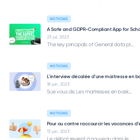
NOTICIAS
A Safe and GDPR-Compliant App for Scho
23 jul.. 2023
The key principals of General data protection regulations are Lawfulness, Fairness, transparency, Purpose limitation, Data minimization, Accuracy, Storage limitation, Integrity and confidentiality, and Accountability. You’ll find Klassroom respects all of these principals.
NOTICIAS
L'interview décalée d'une maitresse en b
18 jun.. 2023
Si je vous dis Les maitresses en baskets, vous avez probablement déjà entendu parler d’elles. Nina et Anaïs, toutes les deux professeurs des écoles, animent ensemble un compte Instagram avec 60 000 abonnés et sont autrices pour les éditions Hatier.
NOTICIAS
Pour ou contre raccourcir les vacances d'
13 jun.. 2023
Le débat revient à nouveau dans les médias, que pensez-vous de cette proposition ?