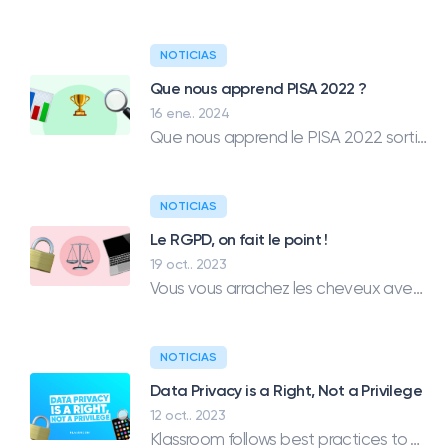
trabajo de clase
Gestiona todas tus tareas
NOTICIAS
Que nous apprend PISA 2022 ?
Noticias/Blog
16 ene.. 2024
Que nous apprend le PISA 2022 sorti le 5 décembre 2023 ? Quelles sont les points forts et les points faibles du système français ?
Solicitar presupuesto
Crear mi cuenta
NOTICIAS
Le RGPD, on fait le point !
Iniciar sesión?language=all&type=news
19 oct.. 2023
Vous vous arrachez les cheveux avec le RGPD ? On répond à vos questions en toute simplicité.
NOTICIAS
Data Privacy is a Right, Not a Privilege
12 oct.. 2023
Klassroom follows best practices to ensure transparency of data processing. Unlike most of the apps you’re using in edtech today. The key principles of General Data Protection Regulations are Lawfulness, Fairness, Transparency, Purpose limitation, Data minimization, Accuracy, Storage limitation, Integrity and confidentiality, and Accountability. Klassroom respects all of these principles. The apps you are using today have not put all these principles into place in the practical sense even if they are making it a part of their marketing. Choose an app that was founded on the concepts of data protection and respect of privacy.