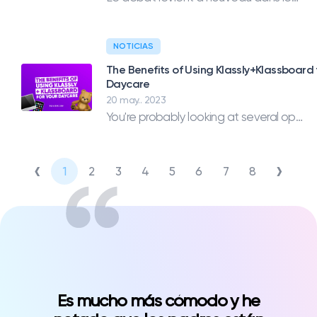
NOTICIAS
The Benefits of Using Klassly+Klassboard 
Daycare
20 may.. 2023
You're probably looking at several options for communicating within your daycare and with parents of the children you're welcoming. You don't want to compromise on privacy, easy and fun layouts that reflect your atmosphere, a social media like approach that encourages collaboration with parents and trusting relationships, and the boundaries your team of caregivers deserve. The following articles gives a couple reasons why you should consider Klassly and The klassboard. If you don't want to have to worry about communication related frustrations anymore in your daycare and can focus on what matters, the kids.
‹
›
1
2
3
4
5
6
7
8
Es mucho más cómodo y he