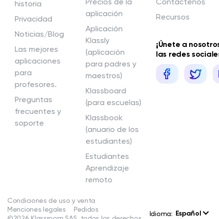
Precios de la
Contáctenos
historia
aplicación
Recursos
Privacidad
Aplicación
Noticias/Blog
Klassly
¡Únete a nosotro
Las mejores
(aplicación
las redes sociale
aplicaciones
para padres y
para
maestros)
profesores.
Klassboard
Preguntas
(para escuelas)
frecuentes y
Klassbook
soporte
(anuario de los
estudiantes)
Estudiantes
Aprendizaje
remoto
Condiciones de uso y venta
Menciones legales
Pedidos
Español
Idioma:
©2026 Klassroom SAS, todos los derechos