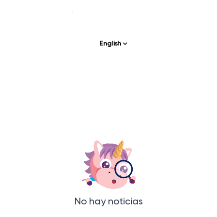
English
Nuestra historia
Nuestros servicios
APLICACIONES Y HERRAMIENTAS
Klassly (ex Klassroom)
La aplicación para profesores y familias.
Klassboard (para escuelas)
El tablero para las escuelas
CARACTERISTICAS
No hay noticias
Libro de clases
Crea tu fotolibro