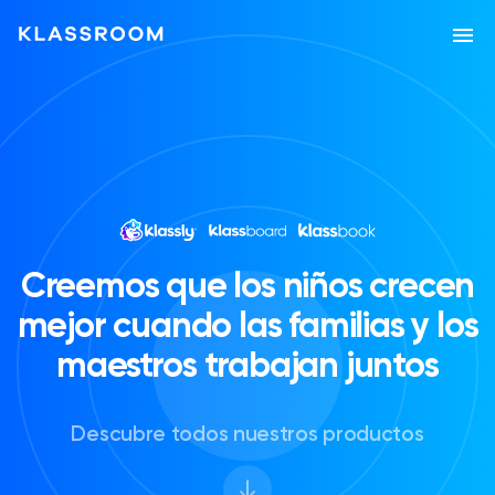
School app - Klassroom
Nuestra historia
Nuestros servicios
APLICACIONES Y HERRAMIENTAS
Creemos que los niños crecen
Klassly (ex Klassroom)
La aplicación para profesores y familias.
mejor cuando las familias y los
Klassboard (para escuelas)
maestros trabajan juntos
El tablero para las escuelas
CARACTERISTICAS
Descubre todos nuestros productos
Libro de clases
Crea tu fotolibro