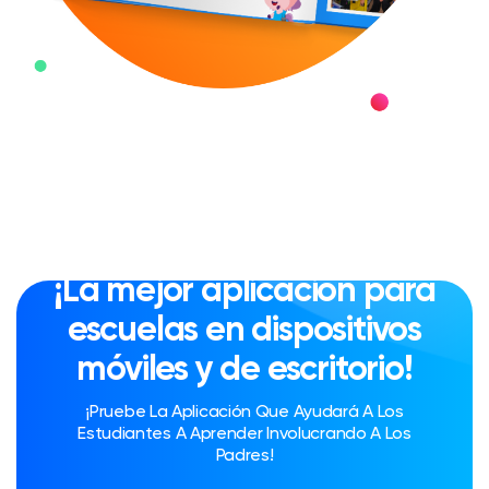
¡La mejor aplicación para
escuelas en dispositivos
móviles y de escritorio!
¡Pruebe La Aplicación Que Ayudará A Los
Estudiantes A Aprender Involucrando A Los
Padres!