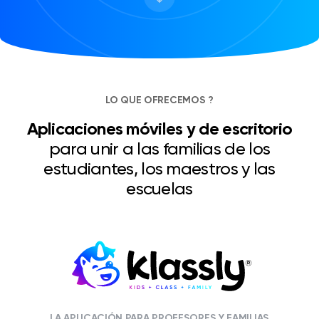
trabajo de clase
Gestiona todas tus tareas
Noticias/Blog
LO QUE OFRECEMOS ?
Solicitar presupuesto
Aplicaciones móviles y de escritorio
Crear mi cuenta
para unir a las familias de los
estudiantes, los maestros y las
Iniciar sesión
escuelas
LA APLICACIÓN PARA PROFESORES Y FAMILIAS