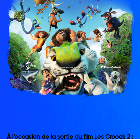
trabajo de clase
Gestiona todas tus tareas
Noticias/Blog
Solicitar presupuesto
Crear mi cuenta
Iniciar sesión
À l’occasion de la sortie du film Les Croods 2 :